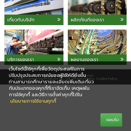
เกี่ยวกับบริษัท
ผลิตภัณฑ์ของเรา
บริการของเรา
ผลงานของเรา
เว็บไซต์นี้ใช้คุกกี้เพื่อวัตถุประสงค์ในการ
ปรับปรุงประสบการณ์ของผู้ใช้ให้ดียิ่งขึ้น
© Copyright 2008 All right reserved.
Srithai Engineering Products Co., Ltd.::
Privacy Policy
Cookie Policy
ท่านสามารถศึกษารายละเอียดเพิ่มเติมเกี่ยว
กับประเภทของคุกกี้ที่เราจัดเก็บ เหตุผลใน
การใช้คุกกี้ และวิธีการตั้งค่าคุกกี้ได้ใน
นโยบายการใช้งานคุกกี้
ยอมรับ